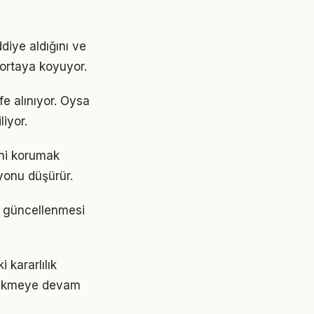
diye aldığını ve
 ortaya koyuyor.
e alınıyor. Oysa
liyor.
ini korumak
yonu düşürür.
de güncellenmesi
kararlılık
irikmeye devam