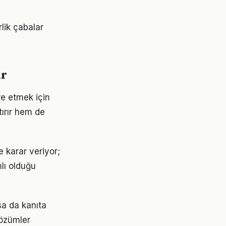
lik çabalar
ar
re etmek için
ırır hem de
 karar veriyor;
lı olduğu
a da kanıta
çözümler