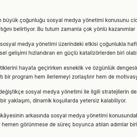
rın büyük çoğunluğu sosyal medya yönetimi konusunu cid
tığını belirtiyor. Bu tutum zamanla çok yönlü kazanımlar
sosyal medya yönetimi üzerindeki etkisi çoğunlukla hafif
sel gelişimi hızlandıran en güçlü katalizörlerden biri olabi
ratiklerini hayata geçirirken esneklik ve özgünlük denges
tı bir program hem ilerlemeyi zorlaştırır hem de motivas
eğiştikçe sosyal medya yönetimi ile ilgili stratejilerin 
 bir yaklaşım, dinamik koşullarda yetersiz kalabiliyor.
ikâyesinin arkasında sosyal medya yönetimi konusundaki 
ar hemen görünmese de süreç boyunca atılan adımlar b