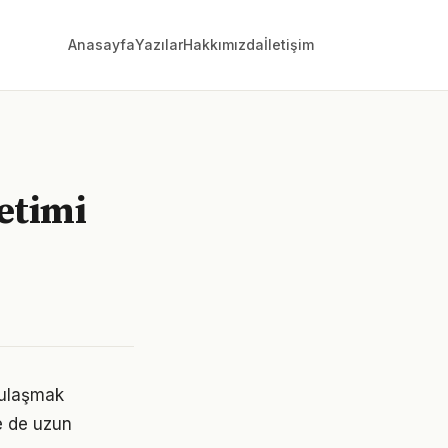
Anasayfa
Yazılar
Hakkımızda
İletişim
etimi
e ulaşmak
e de uzun