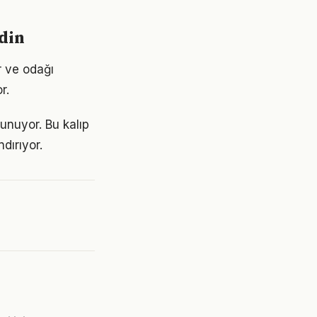
din
r ve odağı
r.
lunuyor. Bu kalıp
dırıyor.