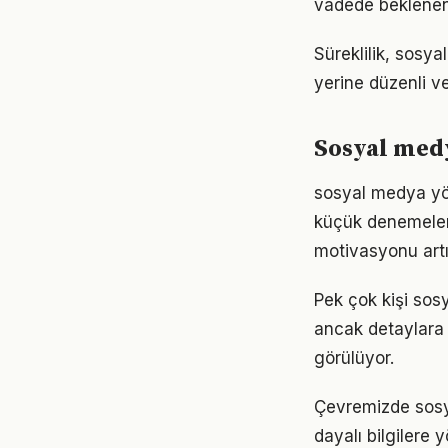
vadede beklenen
Süreklilik, sosya
yerine düzenli ve
Sosyal medy
sosyal medya yön
küçük denemelerl
motivasyonu artır
Pek çok kişi sos
ancak detaylara
görülüyor.
Çevremizde sosy
dayalı bilgilere