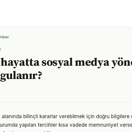
ehber
R
hayatta sosyal medya yön
ygulanır?
lanında bilinçli kararlar verebilmek için doğru bilgiler
 durumda yapılan tercihler kısa vadede memnuniyet vers