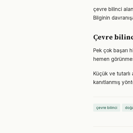
çevre bilinci ala
Bilginin davranı
Çevre bilin
Pek çok başarı hi
hemen görünmese
Küçük ve tutarlı
kanıtlanmış yönt
çevre bilinci
doğ