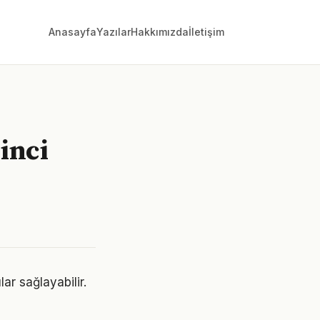
Anasayfa
Yazılar
Hakkımızda
İletişim
linci
ar sağlayabilir.