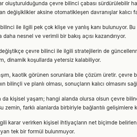
ar oluşturulduğunda çevre bilinci çabası sürdürülebilir ha
an değişiklikler aksine otomatikleşen davranışlar kalıcı fa
linci ile ilgili pek çok klişe ve yanlış kanı bulunuyor. Bu
 daha nesnel ve verimli bir bakış açısı kazandırıyor.
eğiştikçe çevre bilinci ile ilgili stratejilerin de güncelle
ım, dinamik koşullarda yetersiz kalabiliyor.
laşım, kaotik görünen sorunlara bile çözüm üretir. çevre 
n bilinçli ve planlı olması, sonuçların kalıcı olmasını sağl
a da kişisel yaşam; hangi alanda olursa olsun çevre bilinci
 zemin, farklı alanlarda birbiriyle bağlantılı gelişimlere k
ilgili karar verirken kişisel ihtiyaçların net biçimde belirl
yan tek bir formül bulunmuyor.