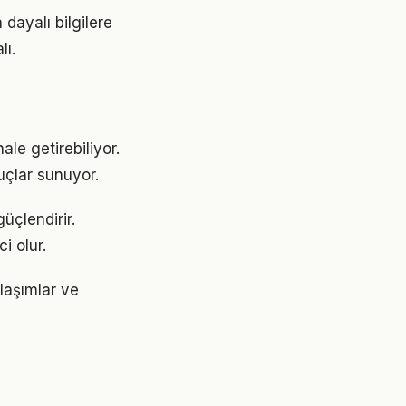
dayalı bilgilere
lı.
le getirebiliyor.
uçlar sunuyor.
üçlendirir.
i olur.
laşımlar ve