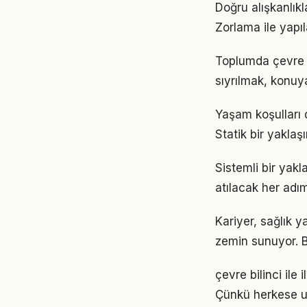
Doğru alışkanlıkl
Zorlama ile yapıl
Toplumda çevre bi
sıyrılmak, konuya
Yaşam koşulları d
Statik bir yaklaş
Sistemli bir yak
atılacak her adımı
Kariyer, sağlık y
zemin sunuyor. Bu
çevre bilinci ile 
Çünkü herkese u