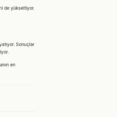
ni de yükseltiyor.
yatıyor. Sonuçlar
yor.
manın en
.