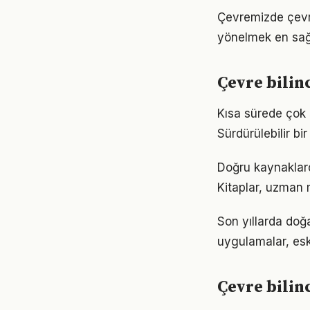
Çevremizde çevre
yönelmek en sağl
Çevre bilinc
Kısa sürede çok ş
Sürdürülebilir b
Doğru kaynaklarda
Kitaplar, uzman m
Son yıllarda doğ
uygulamalar, eski
Çevre bilin